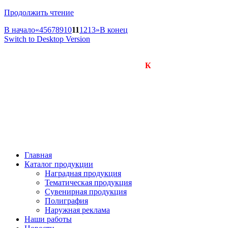
Продолжить чтение
В начало
«
4
5
6
7
8
9
10
11
12
13
»
В конец
Switch to Desktop Version
Компания «Визард-
К
»
Производство подарков, сувениров и рекламной
продукции.
Оперативное изготовление любых тиражей.
650000, г. Кемерово
улица Арочная, дом 41, оф.201б
тел.: +7(923)605-1234
+7(923)603-1234
Главная
Каталог продукции
Наградная продукция
Тематическая продукция
Сувенирная продукция
Полиграфия
Наружная реклама
Наши работы