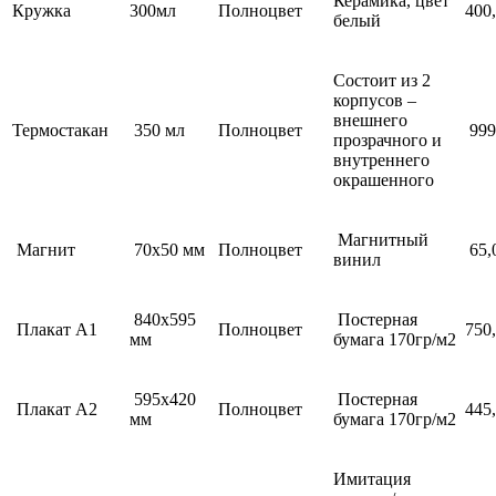
Керамика, цвет
Кружка
300мл
Полноцвет
400
белый
Состоит из 2
корпусов –
внешнего
Термостакан
350 мл
Полноцвет
999
прозрачного и
внутреннего
окрашенного
Магнитный
Магнит
70х50 мм
Полноцвет
65,
винил
840х595
Постерная
Плакат А1
Полноцвет
750
мм
бумага 170гр/м2
595х420
Постерная
Плакат А2
Полноцвет
445
мм
бумага 170гр/м2
Имитация