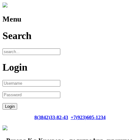
Menu
Search
Login
8(3842)33-82-43
+7(923)605-1234