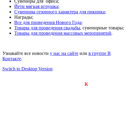
Сувениры для офиса;
Йети мягкая игрушка
;
Сувениры сезонного характера для пикника
;
Награды;
Все для проведения Нового Года
;
Товары для проведения свадьбы
, сувенирные товары;
Товары для проведения массовых мероприятий
.
Узнавайте все новости
у нас на сайте
или
в группе В
Контакте
.
Switch to Desktop Version
Компания «Визард-
К
»
Производство подарков, сувениров и рекламной
продукции.
Оперативное изготовление любых тиражей.
650000, г. Кемерово
улица Арочная, дом 41, оф.201б
тел.: +7(923)605-1234
+7(923)603-1234