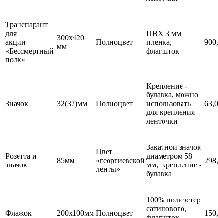
Транспарант
для
ПВХ 3 мм,
300х420
акции
Полноцвет
пленка,
900
мм
«Бессмертный
флагшток
полк»
Крепление -
булавка, можно
Значок
32(37)мм
Полноцвет
использовать
63,
для крепления
ленточки
Закатной значок
Цвет
Розетта и
диаметром 58
85мм
«георгиевской
298
значок
мм, крепление -
ленты»
булавка
100% полиэстер
сатинового,
Флажок
200х100мм
Полноцвет
150
флагшток