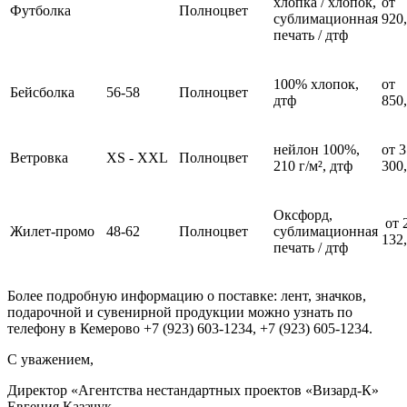
хлопка / хлопок,
от
Футболка
Полноцвет
сублимационная
920
печать / дтф
100% хлопок,
от
Бейсболка
56-58
Полноцвет
дтф
850
нейлон 100%,
от 3
Ветровка
XS - XXL
Полноцвет
210 г/м², дтф
300
Оксфорд,
от 
Жилет-промо
48-62
Полноцвет
сублимационная
132
печать / дтф
Более подробную информацию о поставке: лент, значков,
подарочной и сувенирной продукции можно узнать по
телефону в Кемерово +7 (923) 603-1234, +7 (923) 605-1234.
С уважением,
Директор «Агентства нестандартных проектов «Визард-К»
Евгения Казачук.