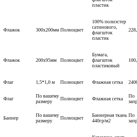
пластик
100% полиэстер
сатинового,
Флажок
300х200мм
Полноцвет
228
флагшток
пластик
Бумага,
Флажок
200х95мм
Полноцвет
флагшток
100
пластиковый
Флаг
1,5*1,0 м
Полноцвет
Флажная сетка
240
По вашему
По
Флаг
Полноцвет
Флажная сетка
размеру
зап
По вашему
Баннерная ткань
По
Баннер
Полноцвет
размеру
440гр/м2
зап