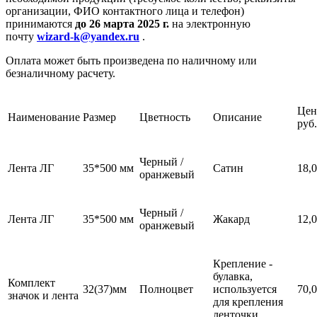
организации, ФИО контактного лица и телефон)
принимаются
до 26 марта 2025 г.
на электронную
почту
wizard-k@yandex.ru
.
Оплата может быть произведена по наличному или
безналичному расчету.
Цен
Наименование
Размер
Цветность
Описание
руб.
Черный /
Лента ЛГ
35*500 мм
Сатин
18,
оранжевый
Черный /
Лента ЛГ
35*500 мм
Жакард
12,
оранжевый
Крепление -
булавка,
Комплект
32(37)мм
Полноцвет
используется
70,
значок и лента
для крепления
ленточки