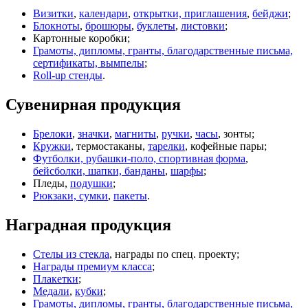
Визитки
,
календари
,
открытки, приглашения
,
бейджи
;
Блокноты
,
брошюры
,
буклеты
,
листовки
;
Картонные коробки;
Грамоты, дипломы, гранты, благодарственные письма,
сертификаты, вымпелы
;
Roll-up стенды
.
Сувенирная продукция
Брелоки
,
значки
,
магниты
,
ручки
,
часы
, зонты;
Кружки
, термостаканы,
тарелки
, кофейные пары;
Футболки, рубашки-поло, спортивная форма
,
бейсболки, шапки, банданы
,
шарфы
;
Пледы,
подушки
;
Рюкзаки, сумки
,
пакеты
.
Наградная продукция
Стелы из стекла
, награды по спец. проекту;
Награды премиум класса
;
Плакетки
;
Медали
,
кубки
;
Грамоты, дипломы, гранты, благодарственные письма,